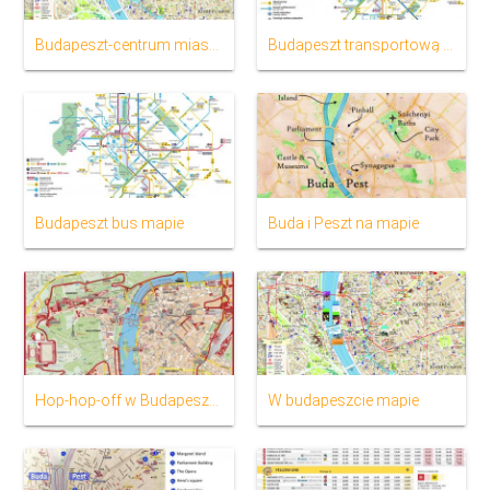
Budapeszt-centrum miasta Mapa
Budapeszt transportową mapę
Budapeszt bus mapie
Buda i Peszt na mapie
Hop-hop-off w Budapeszcie mapie
W budapeszcie mapie