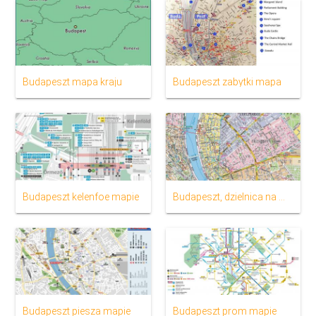
Budapeszt mapa kraju
Budapeszt zabytki mapa
Budapeszt kelenfoe mapie
Budapeszt, dzielnica na mapie
Budapeszt piesza mapie
Budapeszt prom mapie